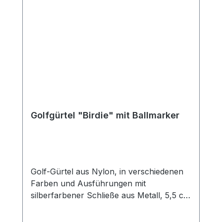
Golfgürtel "Birdie" mit Ballmarker
Golf-Gürtel aus Nylon, in verschiedenen
Farben und Ausführungen mit
silberfarbener Schließe aus Metall, 5,5 cm
x 3,8 cm und Ballmarker aus Metall, Ø 25
mm. Der Gürtel ist ca. 120 cm lang und 3,5