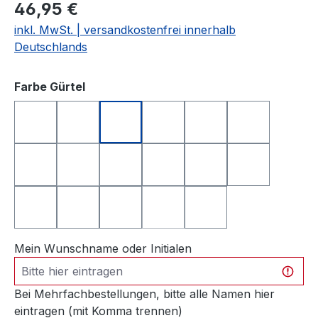
46,95 €
inkl. MwSt. | versandkostenfrei innerhalb
Deutschlands
auswählen
Farbe Gürtel
grau glänzend
türkis
dunkel-türkis
dunkel-türkis matt
orange
orange matt
lila
dunkel-lila
brombeere matt
altrosa glänzend
pink matt
schwarz glä
(Diese Option ist zurzeit nicht verfügbar.)
schwarz matt
schwarz in Schlangenleder-Optik
gelb glänzend
gelb matt
grün
(Diese Option ist zurzeit nicht ve
Mein Wunschname oder Initialen
Bei Mehrfachbestellungen, bitte alle Namen hier
eintragen (mit Komma trennen)