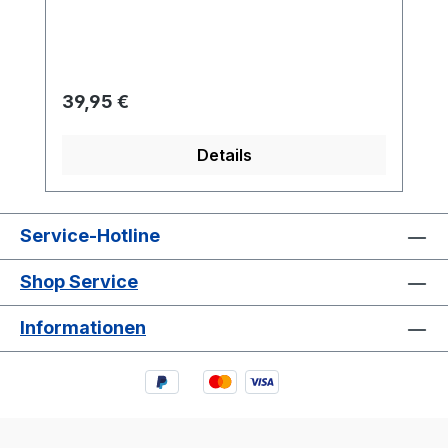
cm breit. Durch einfaches Abschneiden
kann er kinderleicht auf jede Länge
gekürzt werden.
Regulärer Preis:
39,95 €
Details
Service-Hotline
Shop Service
Informationen