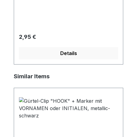
Ersatz-Marker zur Hand!
Regulärer Preis:
2,95 €
Details
Produktgalerie überspringen
Similar Items