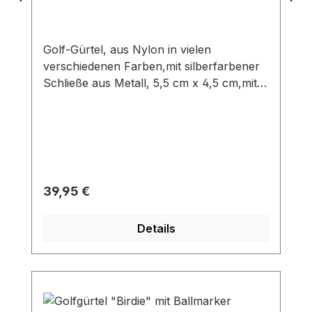
Golf-Gürtel, aus Nylon in vielen
verschiedenen Farben,mit silberfarbener
Schließe aus Metall, 5,5 cm x 4,5 cm,mit
abnehmbarem Ballmarker aus Metall, Ø
25 mm, Länge ca.120 cm, Breite 3,5 cm
Kann problemlos durch Abschneiden auf
jede beliebige Länge gekürzt werden!
Weitere schöne Gofballmarker finden Sie
in der Kategorie "Ballmarker"!
Regulärer Preis:
39,95 €
Details