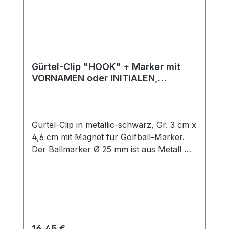
Gürtel-Clip "HOOK" + Marker mit
VORNAMEN oder INITIALEN,
metallic-schwarz
Gürtel-Clip in metallic-schwarz, Gr. 3 cm x
4,6 cm mit Magnet für Golfball-Marker.
Der Ballmarker Ø 25 mm ist aus Metall mit
Kunststoffbeschichtung mit Initialen
(bestehend aus 2 Buchstaben) oder
Namen lt. Liste. Weitere Namen auf
Anfrage! Befestigen Sie den Clip einfach
an Ihrem Gürtel - so haben Sie Ihren
Ballmarker stets griffbereit! Machen Sie
Regulärer Preis:
16,45 €