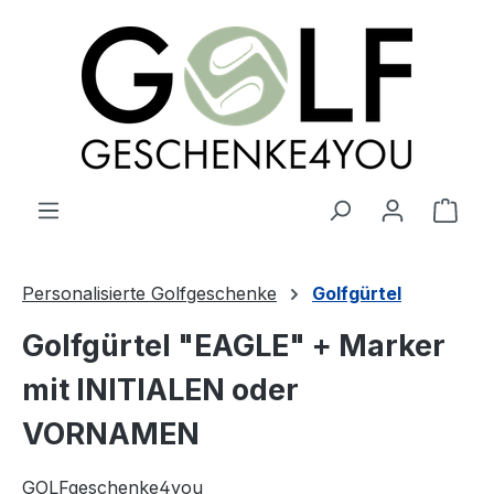
alt springen
Ware
Personalisierte Golfgeschenke
Golfgürtel
Golfgürtel "EAGLE" + Marker
mit INITIALEN oder
VORNAMEN
GOLFgeschenke4you