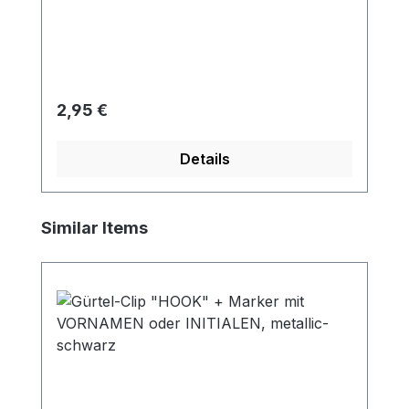
Ersatz-Marker zur Hand!
Regulärer Preis:
2,95 €
Details
Produktgalerie überspringen
Similar Items