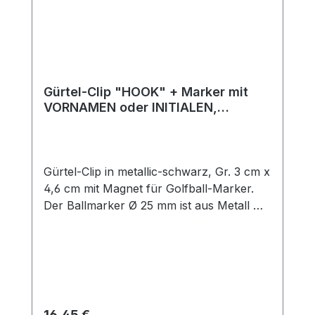
Gürtel-Clip "HOOK" + Marker mit
VORNAMEN oder INITIALEN,
metallic-schwarz
Gürtel-Clip in metallic-schwarz, Gr. 3 cm x
4,6 cm mit Magnet für Golfball-Marker.
Der Ballmarker Ø 25 mm ist aus Metall mit
Kunststoffbeschichtung mit Initialen
(bestehend aus 2 Buchstaben) oder
Namen lt. Liste. Weitere Namen auf
Anfrage! Befestigen Sie den Clip einfach
an Ihrem Gürtel - so haben Sie Ihren
Ballmarker stets griffbereit! Machen Sie
Regulärer Preis:
16,45 €