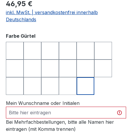
46,95 €
inkl. MwSt. | versandkostenfrei innerhalb
Deutschlands
auswählen
Farbe Gürtel
grau glänzend
türkis
dunkel-türkis
dunkel-türkis matt
orange
orange matt
lila
dunkel-lila
brombeere matt
altrosa glänzend
pink matt
schwarz glä
(Diese Option ist zurzeit nicht verfügbar.)
schwarz matt
schwarz in Schlangenleder-Optik
gelb glänzend
gelb matt
grün
(Diese Option ist zurzeit nicht ve
Mein Wunschname oder Initialen
Bei Mehrfachbestellungen, bitte alle Namen hier
eintragen (mit Komma trennen)