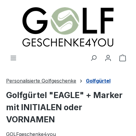
alt springen
Ware
Personalisierte Golfgeschenke
Golfgürtel
Golfgürtel "EAGLE" + Marker
mit INITIALEN oder
VORNAMEN
GOLFgeschenke4you