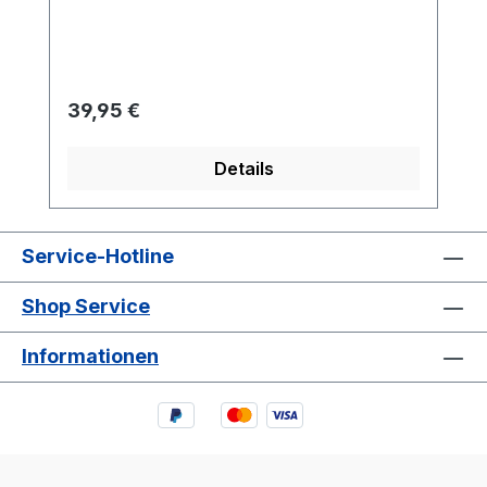
cm breit. Durch einfaches Abschneiden
kann er kinderleicht auf jede Länge
gekürzt werden.
Regulärer Preis:
39,95 €
Details
Service-Hotline
Shop Service
Informationen