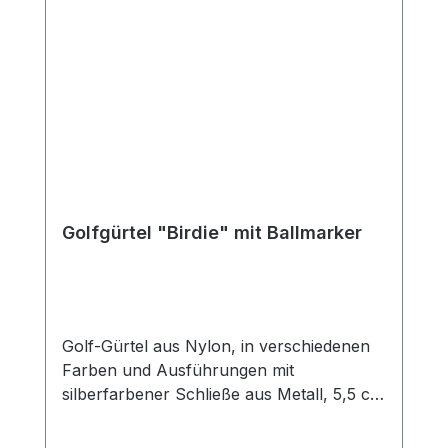
Golfgürtel "Birdie" mit Ballmarker
Golf-Gürtel aus Nylon, in verschiedenen
Farben und Ausführungen mit
silberfarbener Schließe aus Metall, 5,5 cm
x 3,8 cm und Ballmarker aus Metall, Ø 25
mm. Der Gürtel ist ca. 120 cm lang und 3,5