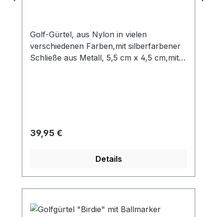
Golf-Gürtel, aus Nylon in vielen
verschiedenen Farben,mit silberfarbener
Schließe aus Metall, 5,5 cm x 4,5 cm,mit
abnehmbarem Ballmarker aus Metall, Ø
25 mm, Länge ca.120 cm, Breite 3,5 cm
Kann problemlos durch Abschneiden auf
jede beliebige Länge gekürzt werden!
Weitere schöne Gofballmarker finden Sie
in der Kategorie "Ballmarker"!
Regulärer Preis:
39,95 €
Details