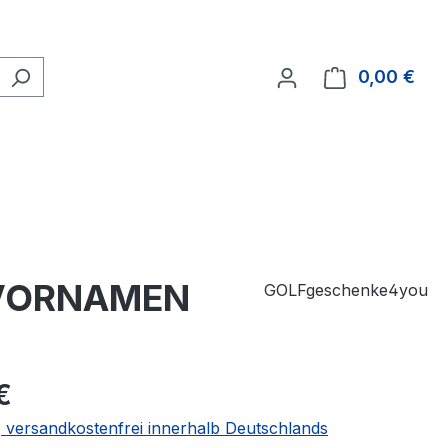
0,00 €
Ware
r VORNAMEN
GOLFgeschenke4you
€
 | versandkostenfrei innerhalb Deutschlands