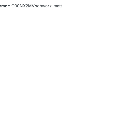
mmer:
G00NX2MV.schwarz-matt