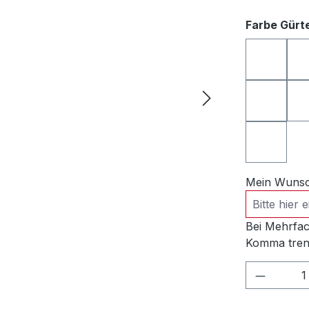
Farbe Gürte
grau gl
brombee
grün
Mein Wunsch
Bei Mehrfac
Komma tren
Produkt