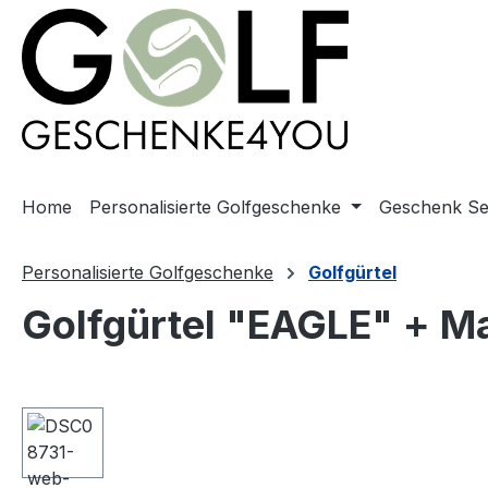
springen
Zur Hauptnavigation springen
Home
Personalisierte Golfgeschenke
Geschenk Se
Personalisierte Golfgeschenke
Golfgürtel
Golfgürtel "EAGLE" + M
Bildergalerie überspringen