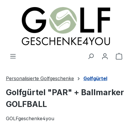
alt springen
Ware
Personalisierte Golfgeschenke
Golfgürtel
Golfgürtel "PAR" + Ballmarker
GOLFBALL
GOLFgeschenke4you