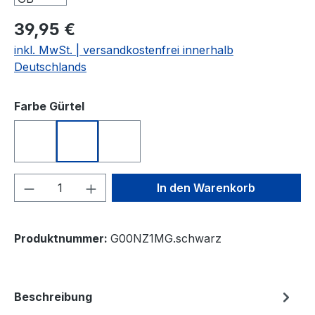
39,95 €
inkl. MwSt. | versandkostenfrei innerhalb
Deutschlands
auswählen
Farbe Gürtel
weiß
schwarz
grau
Produkt Anzahl: Gib den gewünschten We
In den Warenkorb
Produktnummer:
G00NZ1MG.schwarz
Beschreibung