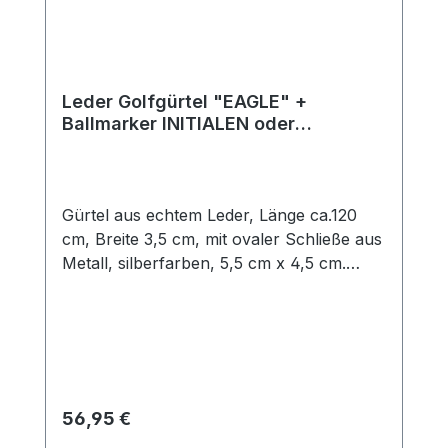
Leder Golfgürtel "EAGLE" +
Ballmarker INITIALEN oder
VORNAMEN
Gürtel aus echtem Leder, Länge ca.120
cm, Breite 3,5 cm, mit ovaler Schließe aus
Metall, silberfarben, 5,5 cm x 4,5 cm.
Lässt sich kinderleicht durch Abschneiden
auf jede beliebige Länge kürzen. Mit
Ratschenverschluß: durch eine
Rasterschiene aus festem Kunststoll auf
der Innenseite lässt sich der Gürtel
problemlos verstellen, Ballmarker mit
Regulärer Preis:
56,95 €
VORNAMEN lt. Liste oder INITIALEN,