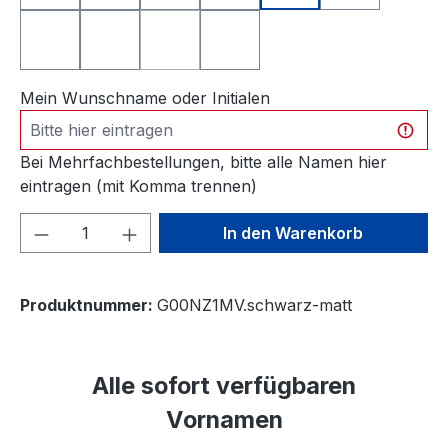
gelb glänzend
grau glänzend
grau matt
rotbraun matt
(Diese Option ist zurzeit nicht verfügbar.)
Mein Wunschname oder Initialen
Bei Mehrfachbestellungen, bitte alle Namen hier
eintragen (mit Komma trennen)
Produkt Anzahl: Gib den gewünschten We
In den Warenkorb
Produktnummer:
G00NZ1MV.schwarz-matt
Alle sofort verfügbaren
Vornamen