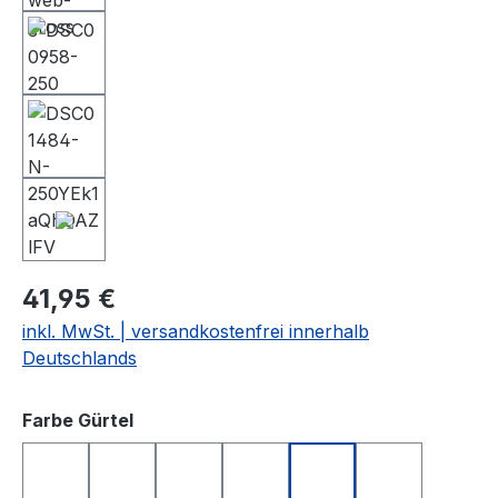
41,95 €
inkl. MwSt. | versandkostenfrei innerhalb
Deutschlands
auswählen
Farbe Gürtel
türkis
lila
orange
weiß glänzend
schwarz matt
schwarz glä