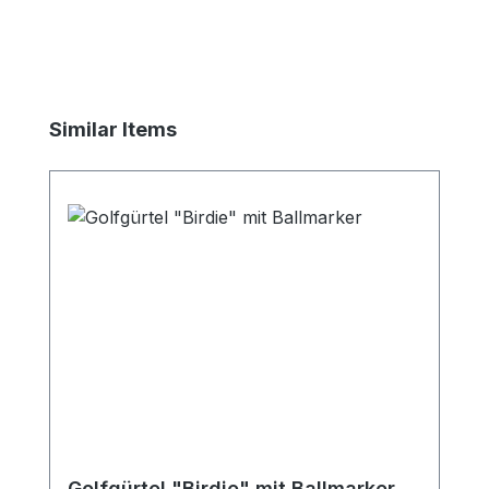
Produktgalerie überspringen
Similar Items
Golfgürtel "Birdie" mit Ballmarker