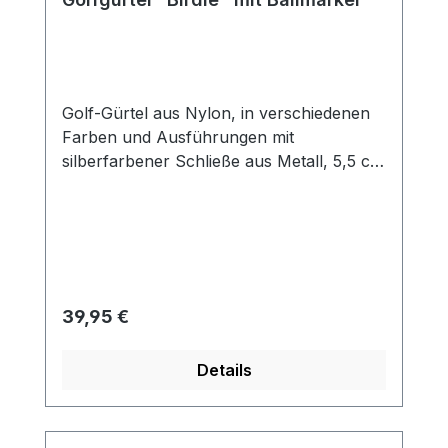
Golf-Gürtel aus Nylon, in verschiedenen
Farben und Ausführungen mit
silberfarbener Schließe aus Metall, 5,5 cm
x 3,8 cm und Ballmarker aus Metall, Ø 25
mm. Der Gürtel ist ca. 120 cm lang und 3,5
cm breit. Durch einfaches Abschneiden
kann er kinderleicht auf jede Länge
gekürzt werden.
Regulärer Preis:
39,95 €
Details