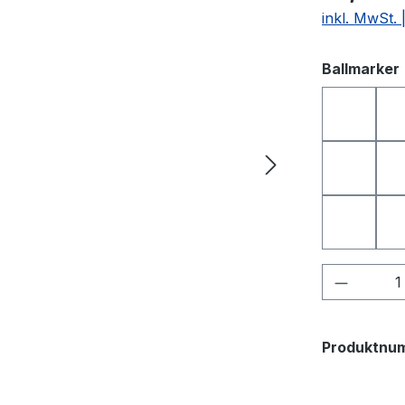
inkl. MwSt.
Ballmarker
DEUTS
I LOVE 
SMILE
Produkt
Produktnu