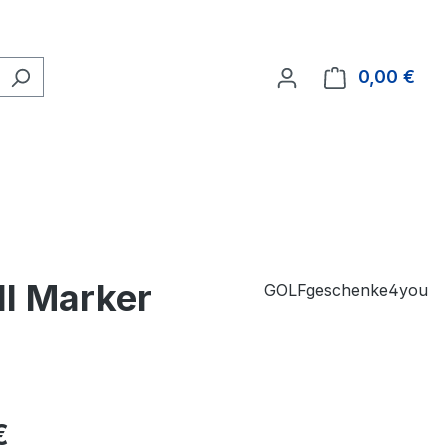
0,00 €
Ware
ll Marker
GOLFgeschenke4you
€