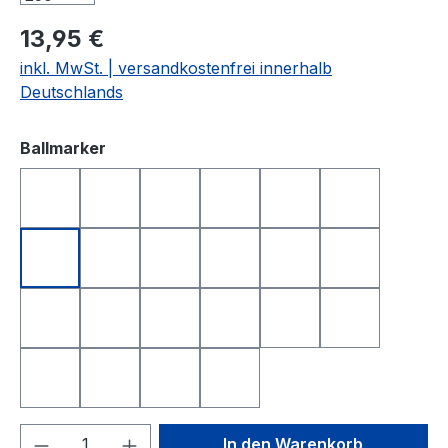
13,95 €
inkl. MwSt. | versandkostenfrei innerhalb
Deutschlands
auswählen
Ballmarker
DEUTSCHLAND
FRANKREICH
FREISTAAT BAYERN
GOLFBALL
GOLFBALL SMILE
GOLFBALL S
HAPPY BIRTHDAY 1
HAPPY BIRTHDAY 2
I LOVE GOLF
ITALIEN
KING OF GOLF
LONGEST D
NEAREST TO THE PIN
NIEDERLANDE
QUEEN OF GOLF
SCHWEIZ
SMILE
SMILE TOP
SPANIEN
TOTENKOPF
YIN UND YANG
ÖSTERREICH
Produkt Anzahl: Gib den gewünschten We
In den Warenkorb