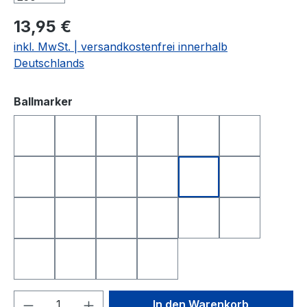
13,95 €
inkl. MwSt. | versandkostenfrei innerhalb
Deutschlands
auswählen
Ballmarker
DEUTSCHLAND
FRANKREICH
FREISTAAT BAYERN
GOLFBALL
GOLFBALL SMILE
GOLFBALL S
HAPPY BIRTHDAY 1
HAPPY BIRTHDAY 2
I LOVE GOLF
ITALIEN
KING OF GOLF
LONGEST D
NEAREST TO THE PIN
NIEDERLANDE
QUEEN OF GOLF
SCHWEIZ
SMILE
SMILE TOP
SPANIEN
TOTENKOPF
YIN UND YANG
ÖSTERREICH
Produkt Anzahl: Gib den gewünschten We
In den Warenkorb