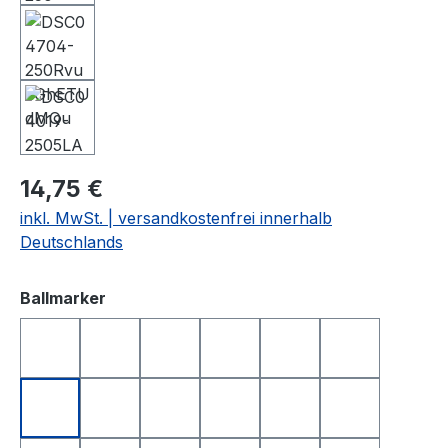
14,75 €
inkl. MwSt. | versandkostenfrei innerhalb
Deutschlands
auswählen
Ballmarker
DEUTSCHLAND
FRANKREICH
FREISTAAT BAYERN
GOLFBALL
GOLFBALL SMILE
GOLFBALL S
HAPPY BIRTHDAY 1
HAPPY BIRTHDAY 2
I LOVE GOLF
ITALIEN
KING OF GOLF
LONGEST D