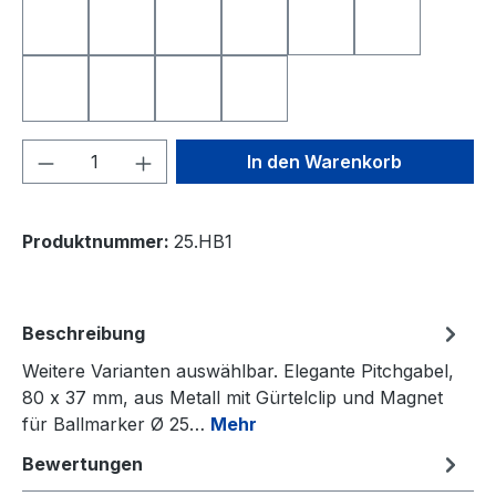
NEAREST TO THE PIN
NIEDERLANDE
QUEEN OF GOLF
SCHWEIZ
SMILE
SMILE TOP
SPANIEN
TOTENKOPF
YIN UND YANG
ÖSTERREICH
Produkt Anzahl: Gib den gewünschten We
In den Warenkorb
Produktnummer:
25.HB1
Beschreibung
Weitere Varianten auswählbar. Elegante Pitchgabel,
80 x 37 mm, aus Metall mit Gürtelclip und Magnet
für Ballmarker Ø 25…
Mehr
Bewertungen