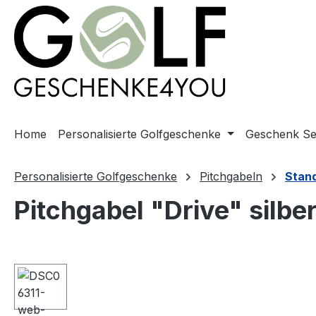
springen
Zur Hauptnavigation springen
Home
Personalisierte Golfgeschenke
Geschenk Se
Personalisierte Golfgeschenke
Pitchgabeln
Stan
Pitchgabel "Drive" silb
Bildergalerie überspringen