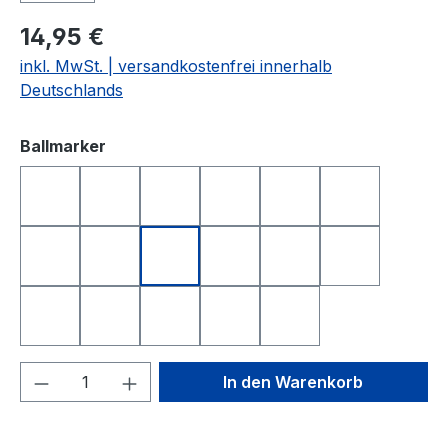
14,95 €
inkl. MwSt. | versandkostenfrei innerhalb
Deutschlands
auswählen
Ballmarker
GOLFBALL
HAPPY BIRTHDAY 1
HAPPY BIRTHDAY 2
QUEEN OF GOLF
KING OF GOLF
SMILE
SMILE TOP
GOLFBALL SMILE
GOLFBALL SMILE TOP
DEUTSCHLAND
FREISTAAT BAYER
ÖSTERREIC
LONGEST DRIVE
NEAREST TO THE PIN
TOTENKOPF
YIN UND YANG
I LOVE GOLF
Produkt Anzahl: Gib den gewünschten We
In den Warenkorb