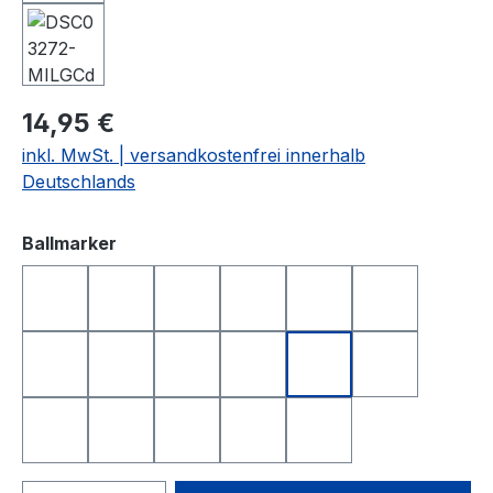
14,95 €
inkl. MwSt. | versandkostenfrei innerhalb
Deutschlands
auswählen
Ballmarker
DEUTSCHLAND
FREISTAAT BAYERN
GOLFBALL
GOLFBALL SMILE
HAPPY BIRTHDAY 1
HAPPY BIR
I LOVE GOLF
KING OF GOLF
LONGEST DRIVE
NEAREST TO THE PIN
QUEEN OF GOLF
SCHWEIZ
SMILE
SMILE TOP
TOTENKOPF
YIN UND YANG
ÖSTERREICH