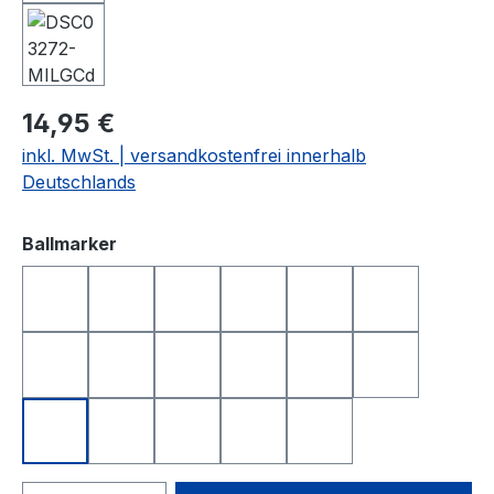
14,95 €
inkl. MwSt. | versandkostenfrei innerhalb
Deutschlands
auswählen
Ballmarker
DEUTSCHLAND
FREISTAAT BAYERN
GOLFBALL
GOLFBALL SMILE
HAPPY BIRTHDAY 1
HAPPY BIR
I LOVE GOLF
KING OF GOLF
LONGEST DRIVE
NEAREST TO THE PIN
QUEEN OF GOLF
SCHWEIZ
SMILE
SMILE TOP
TOTENKOPF
YIN UND YANG
ÖSTERREICH