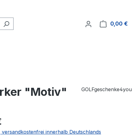
0,00 €
Ware
rker "Motiv"
GOLFgeschenke4you
€
 | versandkostenfrei innerhalb Deutschlands