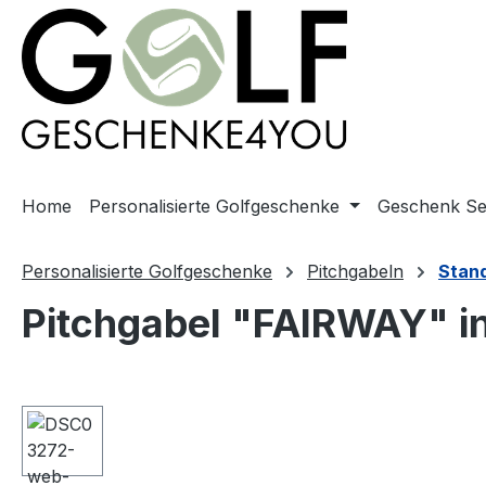
springen
Zur Hauptnavigation springen
Home
Personalisierte Golfgeschenke
Geschenk Se
Personalisierte Golfgeschenke
Pitchgabeln
Stan
Pitchgabel "FAIRWAY" in
Bildergalerie überspringen