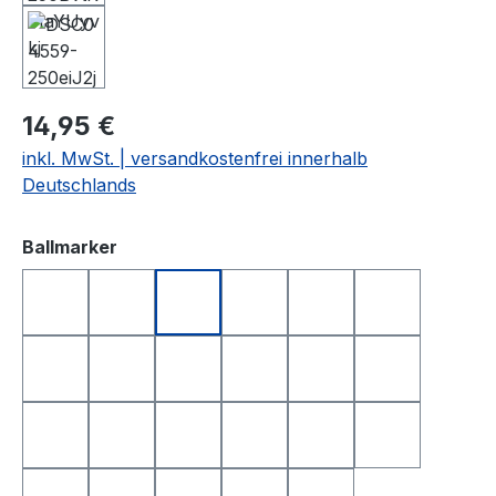
14,95 €
inkl. MwSt. | versandkostenfrei innerhalb
Deutschlands
auswählen
Ballmarker
DEUTSCHLAND
FRANKREICH
FREISTAAT BAYERN
GOLFBALL
GOLFBALL SMILE
GOLFBALL S
HAPPY BIRTHDAY 1
HAPPY BIRTHDAY 2
I LOVE GOLF
ITALIEN
KING OF GOLF
LONGEST D
NEAREST TO THE PIN
NIEDERLANDE
POKER
QUEEN OF GOLF
SCHWEIZ
SMILE