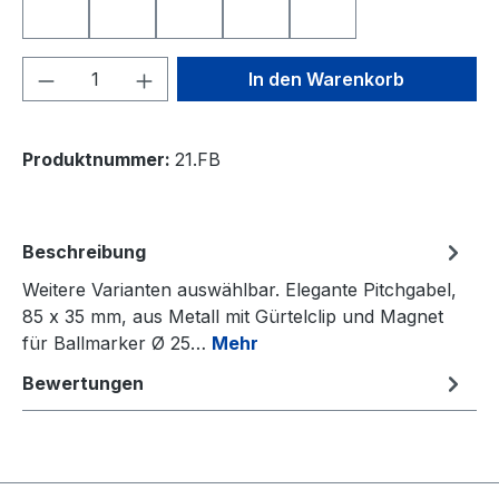
SMILE TOP
SPANIEN
TOTENKOPF
YIN UND YANG
ÖSTERREICH
Produkt Anzahl: Gib den gewünschten We
In den Warenkorb
Produktnummer:
21.FB
Beschreibung
Weitere Varianten auswählbar. Elegante Pitchgabel,
85 x 35 mm, aus Metall mit Gürtelclip und Magnet
für Ballmarker Ø 25…
Mehr
Bewertungen