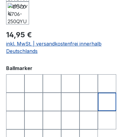
14,95 €
inkl. MwSt. | versandkostenfrei innerhalb
Deutschlands
auswählen
Ballmarker
DEUTSCHLAND
FRANKREICH
FREISTAAT BAYERN
GOLFBALL
GOLFBALL SMILE
GOLFBALL S
HAPPY BIRTHDAY 1
HAPPY BIRTHDAY 2
I LOVE GOLF
ITALIEN
KING OF GOLF
LONGEST D
NEAREST TO THE PIN
NIEDERLANDE
POKER
QUEEN OF GOLF
SCHWEIZ
SMILE