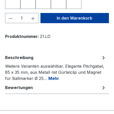
SMILE TOP
SPANIEN
TOTENKOPF
YIN UND YANG
ÖSTERREICH
Produkt Anzahl: Gib den gewünschten We
In den Warenkorb
Produktnummer:
21.LD
Beschreibung
Weitere Varianten auswählbar. Elegante Pitchgabel,
85 x 35 mm, aus Metall mit Gürtelclip und Magnet
für Ballmarker Ø 25…
Mehr
Bewertungen