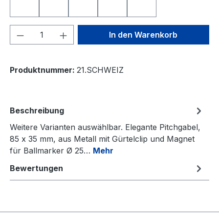
SMILE TOP
SPANIEN
TOTENKOPF
YIN UND YANG
ÖSTERREICH
Produkt Anzahl: Gib den gewünschten We
In den Warenkorb
Produktnummer:
21.SCHWEIZ
Beschreibung
Weitere Varianten auswählbar. Elegante Pitchgabel,
85 x 35 mm, aus Metall mit Gürtelclip und Magnet
für Ballmarker Ø 25…
Mehr
Bewertungen