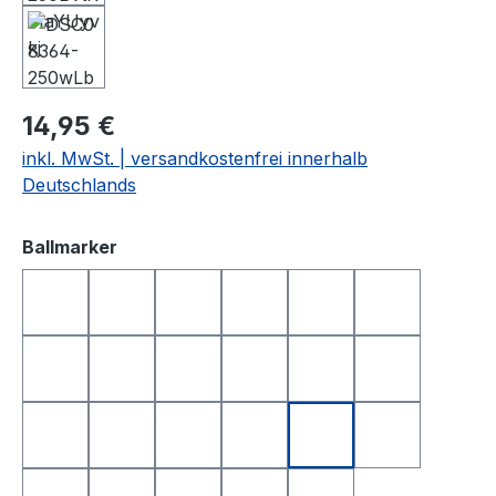
14,95 €
inkl. MwSt. | versandkostenfrei innerhalb
Deutschlands
auswählen
Ballmarker
DEUTSCHLAND
FRANKREICH
FREISTAAT BAYERN
GOLFBALL
GOLFBALL SMILE
GOLFBALL S
HAPPY BIRTHDAY 1
HAPPY BIRTHDAY 2
I LOVE GOLF
ITALIEN
KING OF GOLF
LONGEST D
NEAREST TO THE PIN
NIEDERLANDE
POKER
QUEEN OF GOLF
SCHWEIZ
SMILE