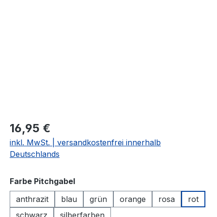
Bildergalerie überspringen
16,95 €
inkl. MwSt. | versandkostenfrei innerhalb
Deutschlands
auswählen
Farbe Pitchgabel
anthrazit
blau
grün
orange
rosa
rot
schwarz
silberfarben