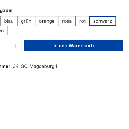
auswählen
hgabel
blau
grün
orange
rosa
rot
schwarz
en
 Anzahl: Gib den gewünschten Wert ein 
In den Warenkorb
mmer:
34-GC-Magdeburg.1