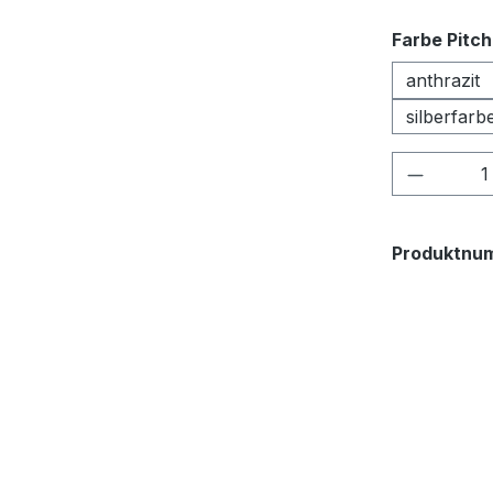
Farbe Pitc
anthrazit
silberfarb
Produkt
Produktnu