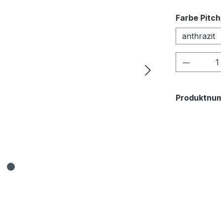
Farbe Pitc
anthrazit
Produkt
Produktnu