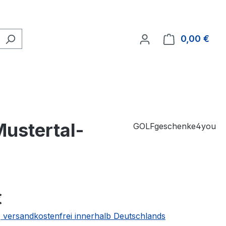
0,00 €
Ware
Mustertal-
GOLFgeschenke4you
€
 | versandkostenfrei innerhalb Deutschlands