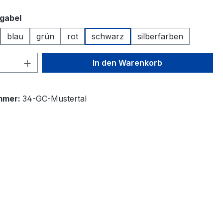
auswählen
hgabel
blau
grün
rot
schwarz
silberfarben
 Anzahl: Gib den gewünschten Wert ein 
In den Warenkorb
mmer:
34-GC-Mustertal