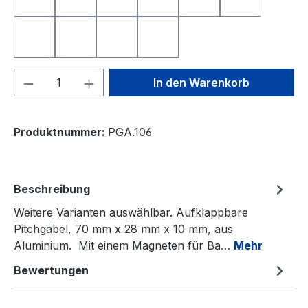
Nearest to the Pin
Longest Drive
Deutschland
Freistaat Bayern
Schweiz
Österreich
Niederlande
Italien
Frankreich
Spanien
Produkt Anzahl: Gib den gewünschten We
In den Warenkorb
Produktnummer:
PGA.106
Beschreibung
Weitere Varianten auswählbar. Aufklappbare
Pitchgabel, 70 mm x 28 mm x 10 mm, aus
Aluminium. Mit einem Magneten für Ba…
Mehr
Bewertungen