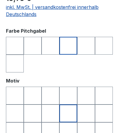
inkl. MwSt. | versandkostenfrei innerhalb
Deutschlands
auswählen
Farbe Pitchgabel
anthrazit
blau
grün
orange
rosa
schwarz
silberfarben
auswählen
Motiv
Golfball
Golfball Smile
Golfball Smile Top
Queen of Golf
King of Golf
Happy Birthd
Happy Birthday 2
Yin & Yang
Totenkopf
Smile
Smile Top
I Love Golf