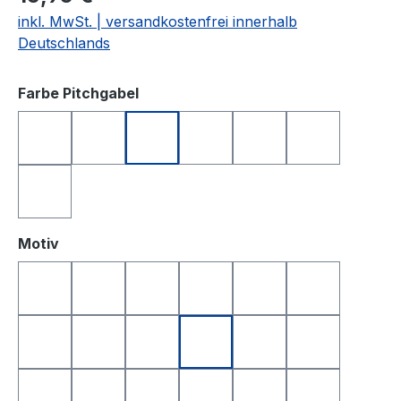
inkl. MwSt. | versandkostenfrei innerhalb
Deutschlands
auswählen
Farbe Pitchgabel
anthrazit
blau
grün
orange
rosa
schwarz
silberfarben
auswählen
Motiv
Golfball
Golfball Smile
Golfball Smile Top
Queen of Golf
King of Golf
Happy Birthd
Happy Birthday 2
Yin & Yang
Totenkopf
Smile
Smile Top
I Love Golf