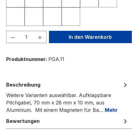
Nearest to the Pin
Longest Drive
Deutschland
Freistaat Bayern
Schweiz
Österreich
Niederlande
Italien
Frankreich
Spanien
Produkt Anzahl: Gib den gewünschten We
In den Warenkorb
Produktnummer:
PGA.11
Beschreibung
Weitere Varianten auswählbar. Aufklappbare
Pitchgabel, 70 mm x 28 mm x 10 mm, aus
Aluminium. Mit einem Magneten für Ba…
Mehr
Bewertungen