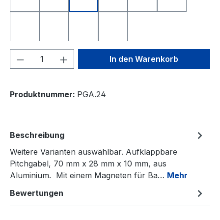
Nearest to the Pin
Longest Drive
Deutschland
Freistaat Bayern
Schweiz
Österreich
Niederlande
Italien
Frankreich
Spanien
Produkt Anzahl: Gib den gewünschten We
In den Warenkorb
Produktnummer:
PGA.24
Beschreibung
Weitere Varianten auswählbar. Aufklappbare
Pitchgabel, 70 mm x 28 mm x 10 mm, aus
Aluminium. Mit einem Magneten für Ba…
Mehr
Bewertungen