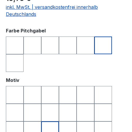
inkl. MwSt. | versandkostenfrei innerhalb
Deutschlands
auswählen
Farbe Pitchgabel
anthrazit
blau
grün
orange
rosa
schwarz
silberfarben
auswählen
Motiv
Golfball
Golfball Smile
Golfball Smile Top
Queen of Golf
King of Golf
Happy Birthd
Happy Birthday 2
Yin & Yang
Totenkopf
Smile
Smile Top
I Love Golf