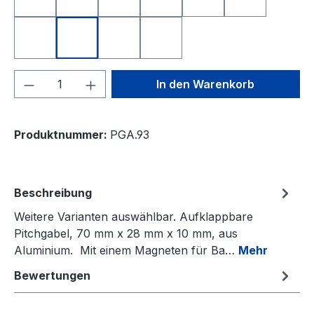
Nearest to the Pin
Longest Drive
Deutschland
Freistaat Bayern
Schweiz
Österreich
Niederlande
Italien
Frankreich
Spanien
Produkt Anzahl: Gib den gewünschten We
In den Warenkorb
Produktnummer:
PGA.93
Beschreibung
Weitere Varianten auswählbar. Aufklappbare
Pitchgabel, 70 mm x 28 mm x 10 mm, aus
Aluminium. Mit einem Magneten für Ba…
Mehr
Bewertungen