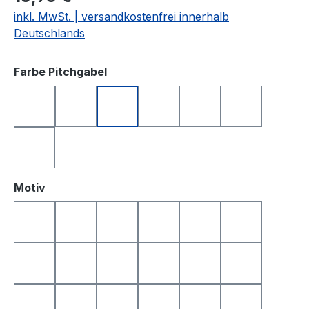
inkl. MwSt. | versandkostenfrei innerhalb
Deutschlands
auswählen
Farbe Pitchgabel
anthrazit
blau
grün
orange
rosa
schwarz
silberfarben
auswählen
Motiv
Golfball
Golfball Smile
Golfball Smile Top
Queen of Golf
King of Golf
Happy Birthd
Happy Birthday 2
Yin & Yang
Totenkopf
Smile
Smile Top
I Love Golf