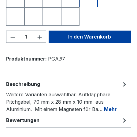
Nearest to the Pin
Longest Drive
Deutschland
Freistaat Bayern
Schweiz
Österreich
Niederlande
Italien
Frankreich
Spanien
Produkt Anzahl: Gib den gewünschten We
In den Warenkorb
Produktnummer:
PGA.97
Beschreibung
Weitere Varianten auswählbar. Aufklappbare
Pitchgabel, 70 mm x 28 mm x 10 mm, aus
Aluminium. Mit einem Magneten für Ba…
Mehr
Bewertungen