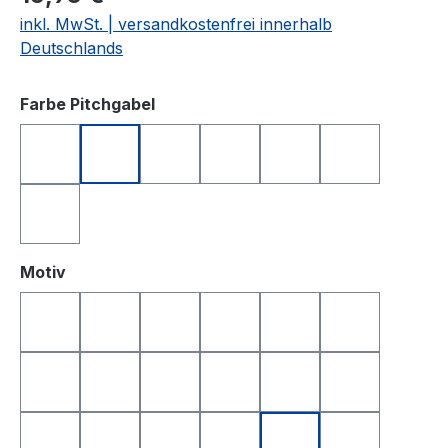
inkl. MwSt. | versandkostenfrei innerhalb
Deutschlands
auswählen
Farbe Pitchgabel
anthrazit
blau
grün
orange
rosa
schwarz
silberfarben
auswählen
Motiv
Golfball
Golfball Smile
Golfball Smile Top
Queen of Golf
King of Golf
Happy Birthd
Happy Birthday 2
Yin & Yang
Totenkopf
Smile
Smile Top
I Love Golf