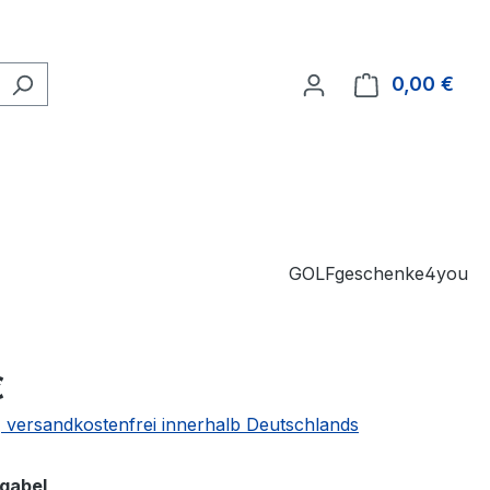
0,00 €
Ware
GOLFgeschenke4you
€
 | versandkostenfrei innerhalb Deutschlands
auswählen
hgabel