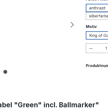
anthrazit
silberfarb
ausw
Motiv
King of Go
Produkt
Produktnu
bel "Green" incl. Ballmarker"