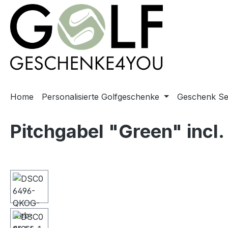
springen
Zur Hauptnavigation springen
Home
Personalisierte Golfgeschenke
Geschenk Se
Pitchgabel "Green" incl.
Bildergalerie überspringen