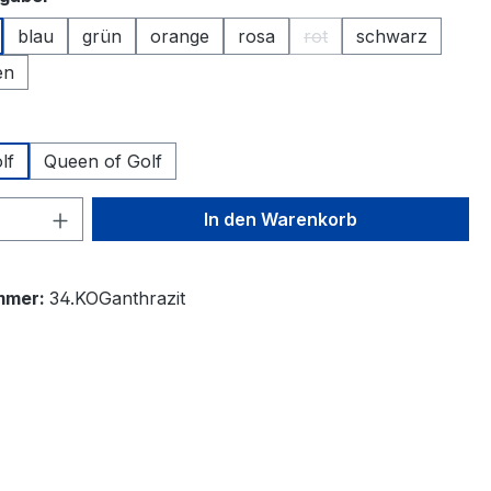
blau
grün
orange
rosa
rot
schwarz
(Diese Option ist zurzeit
en
ählen
lf
Queen of Golf
 Anzahl: Gib den gewünschten Wert ein 
In den Warenkorb
mmer:
34.KOGanthrazit