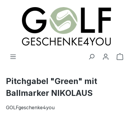
alt springen
Ware
Pitchgabel "Green" mit
Ballmarker NIKOLAUS
GOLFgeschenke4you
Bildergalerie überspringen