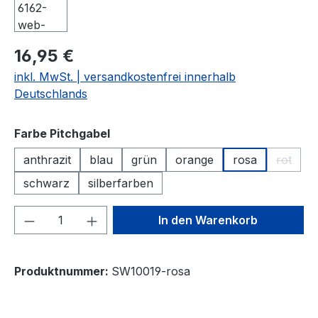
16,95 €
inkl. MwSt. | versandkostenfrei innerhalb
Deutschlands
auswählen
Farbe Pitchgabel
anthrazit
blau
grün
orange
rosa
rot
(Diese 
schwarz
silberfarben
Produkt Anzahl: Gib den gewünschten We
In den Warenkorb
Produktnummer:
SW10019-rosa