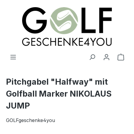
alt springen
Ware
Pitchgabel "Halfway" mit
Golfball Marker NIKOLAUS
JUMP
GOLFgeschenke4you