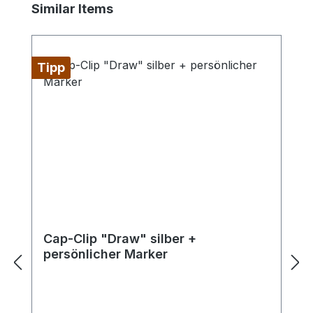
Produktgalerie überspringen
Similar Items
Tipp
Cap-Clip "Draw" silber +
persönlicher Marker