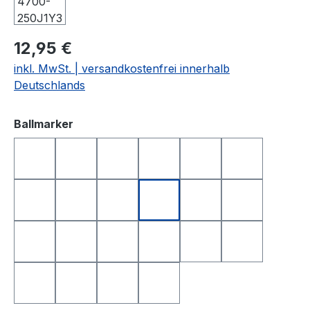
12,95 €
inkl. MwSt. | versandkostenfrei innerhalb
Deutschlands
auswählen
Ballmarker
DEUTSCHLAND
FRANKREICH
FREISTAAT BAYERN
GOLFBALL
GOLFBALL SMILE
GOLFBALL S
HAPPY BIRTHDAY 1
HAPPY BIRTHDAY 2
I LOVE GOLF
ITALIEN
KING OF GOLF
LONGEST D
NEAREST TO THE PIN
NIEDERLANDE
QUEEN OF GOLF
SCHWEIZ
SMILE
SMILE TOP
SPANIEN
TOTENKOPF
YIN UND YANG
ÖSTERREICH