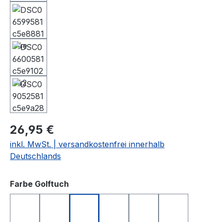
26,95 €
inkl. MwSt. | versandkostenfrei innerhalb
Deutschlands
auswählen
Farbe Golftuch
anthrazit
apfelgrün
dunkelblau
gelb
hellgrau
rosa