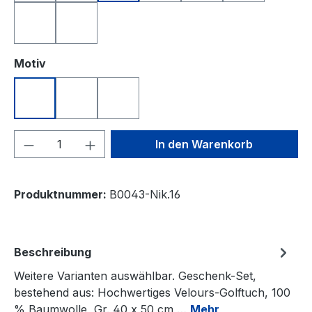
royalblau
weiß
auswählen
Motiv
Nikolaus DRIVE
Nikolaus JUMP
Nikolaus PUTT
Produkt Anzahl: Gib den gewünschten We
In den Warenkorb
Produktnummer:
B0043-Nik.16
Beschreibung
Weitere Varianten auswählbar. Geschenk-Set,
bestehend aus: Hochwertiges Velours-Golftuch, 100
% Baumwolle, Gr. 40 x 50 cm,…
Mehr