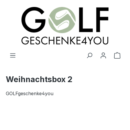
alt springen
Ware
Weihnachtsbox 2
GOLFgeschenke4you
Bildergalerie überspringen