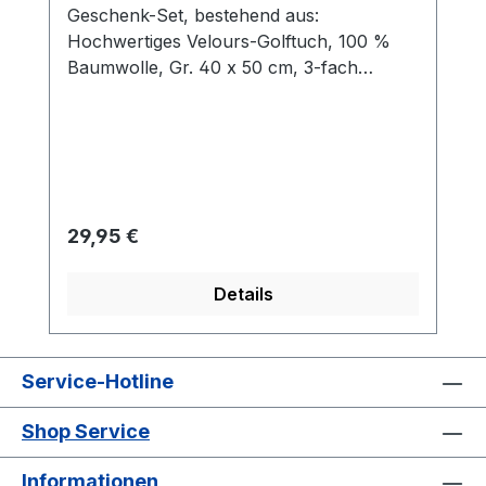
Geschenk-Set, bestehend aus:
Hochwertiges Velours-Golftuch, 100 %
Baumwolle, Gr. 40 x 50 cm, 3-fach
gefaltet mit Öse und Karabinerhaken Cap-
Clip, Ø 23 mm, aus Metall mit Magnet für
Ballmarker, Farbe: silber Ballmarker aus
Metall mit Kunststoffbeschichtung mit
Logo NIKOLAUS 5 rote oder weiße Tees
aus Holz Verpackt in einer formschönen
Regulärer Preis:
29,95 €
mattschwarzen runden Dose aus Metall,
Gr. 105 x 150. Die Dose kann danach z.B.
Details
als Kaffeedose verwendet werden, da die
Dose lebensmittelecht und aromadicht
ist!
Service-Hotline
Shop Service
Informationen