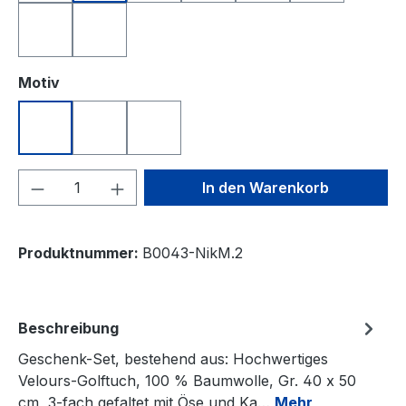
royalblau
weiß
auswählen
Motiv
Nikolaus DRIVE
Nikolaus JUMP
Nikolaus PUTT
Produkt Anzahl: Gib den gewünschten We
In den Warenkorb
Produktnummer:
B0043-NikM.2
Beschreibung
Geschenk-Set, bestehend aus: Hochwertiges
Velours-Golftuch, 100 % Baumwolle, Gr. 40 x 50
cm, 3-fach gefaltet mit Öse und Ka…
Mehr