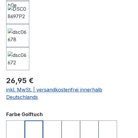
26,95 €
inkl. MwSt. | versandkostenfrei innerhalb
Deutschlands
auswählen
Farbe Golftuch
anthrazit
apfelgrün
dunkelblau
gelb
hellgrau
rosa