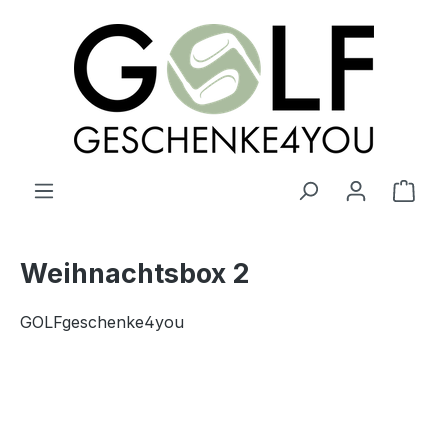
alt springen
Ware
Weihnachtsbox 2
GOLFgeschenke4you
Bildergalerie überspringen