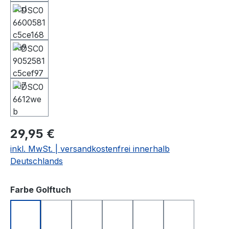
29,95 €
inkl. MwSt. | versandkostenfrei innerhalb
Deutschlands
auswählen
Farbe Golftuch
anthrazit
apfelgrün
dunkelblau
gelb
hellgrau
rosa