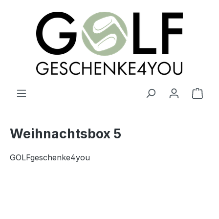
alt springen
Ware
Weihnachtsbox 5
GOLFgeschenke4you
Bildergalerie überspringen