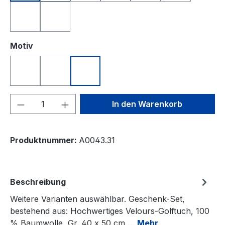
royalblau
weiß
auswählen
Motiv
Nikolaus DRIVE
Nikolaus JUMP
Nikolaus PUTT
Produkt Anzahl: Gib den gewünschten We
In den Warenkorb
Produktnummer:
A0043.31
Beschreibung
Weitere Varianten auswählbar. Geschenk-Set,
bestehend aus: Hochwertiges Velours-Golftuch, 100
% Baumwolle, Gr. 40 x 50 cm,…
Mehr