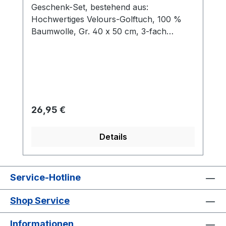
Geschenk-Set, bestehend aus:
Hochwertiges Velours-Golftuch, 100 %
Baumwolle, Gr. 40 x 50 cm, 3-fach
gefaltet mit Öse und Karabinerhaken Cap-
Clip, Ø 30 mm, aus Metall mit Magnet für
Ballmarker, Farbe: silber Ballmarker aus
Metall mit Kunststoffbeschichtung mit
Logo NIKOLAUS 5 rote Tees aus Holz
Verpackt in einer formschönen
Regulärer Preis:
26,95 €
silberfarbenen Dose aus Metall, Gr. 150 x
150 x 54 mm.
Details
Service-Hotline
Shop Service
Informationen