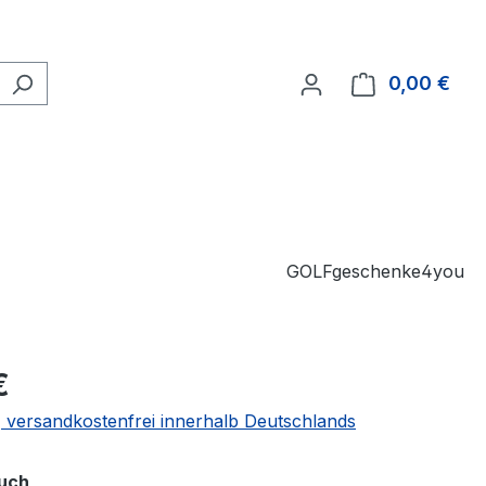
0,00 €
Ware
GOLFgeschenke4you
€
 | versandkostenfrei innerhalb Deutschlands
auswählen
tuch