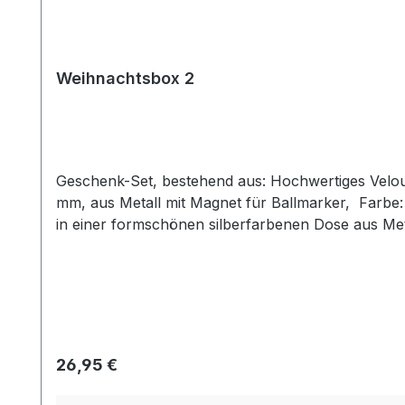
Weihnachtsbox 2
Geschenk-Set, bestehend aus: Hochwertiges Velours-Golftuch, 100 % Baumwolle, Gr. 40 x 50 cm, 3-fach gefaltet mit Öse und Karabinerhaken Cap-Clip, Ø 30
mm, aus Metall mit Magnet für Ballmarker, Farbe: si
in einer formschönen silberfarbenen Dose aus 
Regulärer Preis:
26,95 €