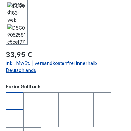
33,95 €
inkl. MwSt. | versandkostenfrei innerhalb
Deutschlands
auswählen
Farbe Golftuch
anthrazit
apfelgrün
dunkelblau
dunkelgrün
dunkelrot
gelb
hellgrau
orange
rosa
rot
royalblau
schwarz