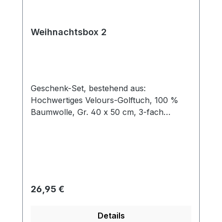
Weihnachtsbox 2
Geschenk-Set, bestehend aus:
Hochwertiges Velours-Golftuch, 100 %
Baumwolle, Gr. 40 x 50 cm, 3-fach
gefaltet mit Öse und Karabinerhaken Cap-
Clip, Ø 30 mm, aus Metall mit Magnet für
Ballmarker, Farbe: silber Ballmarker aus
Metall mit Kunststoffbeschichtung mit
Logo NIKOLAUS 5 rote Tees aus Holz
Verpackt in einer formschönen
Regulärer Preis:
26,95 €
silberfarbenen Dose aus Metall, Gr. 150 x
150 x 54 mm.
Details