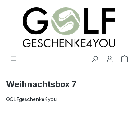
alt springen
Ware
Weihnachtsbox 7
GOLFgeschenke4you
Bildergalerie überspringen