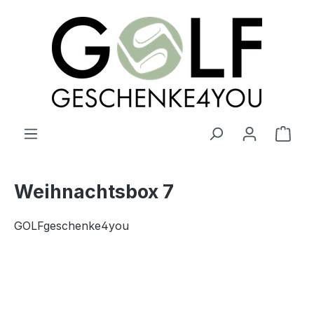
alt springen
Ware
Weihnachtsbox 7
GOLFgeschenke4you
Bildergalerie überspringen