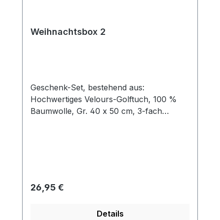
Weihnachtsbox 2
Geschenk-Set, bestehend aus:
Hochwertiges Velours-Golftuch, 100 %
Baumwolle, Gr. 40 x 50 cm, 3-fach
gefaltet mit Öse und Karabinerhaken Cap-
Clip, Ø 30 mm, aus Metall mit Magnet für
Ballmarker, Farbe: silber Ballmarker aus
Metall mit Kunststoffbeschichtung mit
Logo NIKOLAUS 5 rote Tees aus Holz
Verpackt in einer formschönen
Regulärer Preis:
26,95 €
silberfarbenen Dose aus Metall, Gr. 150 x
150 x 54 mm.
Details